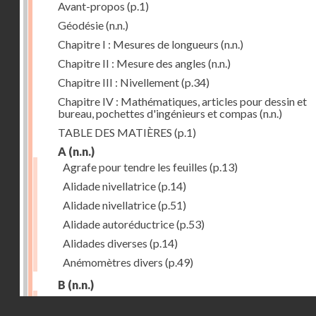
Avant-propos
(p.1)
Géodésie
(n.n.)
Chapitre I : Mesures de longueurs
(n.n.)
Chapitre II : Mesure des angles
(n.n.)
Chapitre III : Nivellement
(p.34)
Chapitre IV : Mathématiques, articles pour dessin et
bureau, pochettes d'ingénieurs et compas
(n.n.)
TABLE DES MATIÈRES
(p.1)
A
(n.n.)
Agrafe pour tendre les feuilles
(p.13)
Alidade nivellatrice
(p.14)
Alidade nivellatrice
(p.51)
Alidade autoréductrice
(p.53)
Alidades diverses
(p.14)
Anémomètres divers
(p.49)
B
(n.n.)
Barème graphique
(p.53)
Droits réservés - CNAM