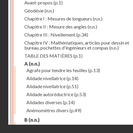
Avant-propos
(p.1)
Géodésie
(n.n.)
Chapitre I : Mesures de longueurs
(n.n.)
Chapitre II : Mesure des angles
(n.n.)
Chapitre III : Nivellement
(p.34)
Chapitre IV : Mathématiques, articles pour dessin et
bureau, pochettes d'ingénieurs et compas
(n.n.)
TABLE DES MATIÈRES
(p.1)
A
(n.n.)
Agrafe pour tendre les feuilles
(p.13)
Alidade nivellatrice
(p.14)
Alidade nivellatrice
(p.51)
Alidade autoréductrice
(p.53)
Alidades diverses
(p.14)
Anémomètres divers
(p.49)
B
(n.n.)
Barème graphique
(p.53)
Droits réservés - CNAM