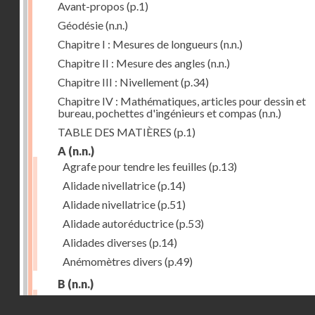
Avant-propos
(p.1)
Géodésie
(n.n.)
Chapitre I : Mesures de longueurs
(n.n.)
Chapitre II : Mesure des angles
(n.n.)
Chapitre III : Nivellement
(p.34)
Chapitre IV : Mathématiques, articles pour dessin et
bureau, pochettes d'ingénieurs et compas
(n.n.)
TABLE DES MATIÈRES
(p.1)
A
(n.n.)
Agrafe pour tendre les feuilles
(p.13)
Alidade nivellatrice
(p.14)
Alidade nivellatrice
(p.51)
Alidade autoréductrice
(p.53)
Alidades diverses
(p.14)
Anémomètres divers
(p.49)
B
(n.n.)
Barème graphique
(p.53)
Droits réservés - CNAM