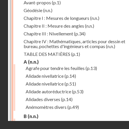
Avant-propos
(p.1)
Géodésie
(n.n.)
Chapitre I : Mesures de longueurs
(n.n.)
Chapitre II : Mesure des angles
(n.n.)
Chapitre III : Nivellement
(p.34)
Chapitre IV : Mathématiques, articles pour dessin et
bureau, pochettes d'ingénieurs et compas
(n.n.)
TABLE DES MATIÈRES
(p.1)
A
(n.n.)
Agrafe pour tendre les feuilles
(p.13)
Alidade nivellatrice
(p.14)
Alidade nivellatrice
(p.51)
Alidade autoréductrice
(p.53)
Alidades diverses
(p.14)
Anémomètres divers
(p.49)
B
(n.n.)
Barème graphique
(p.53)
Droits réservés - CNAM