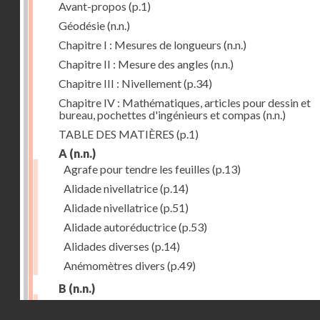
Avant-propos
(p.1)
Géodésie
(n.n.)
Chapitre I : Mesures de longueurs
(n.n.)
Chapitre II : Mesure des angles
(n.n.)
Chapitre III : Nivellement
(p.34)
Chapitre IV : Mathématiques, articles pour dessin et
bureau, pochettes d'ingénieurs et compas
(n.n.)
TABLE DES MATIÈRES
(p.1)
A
(n.n.)
Agrafe pour tendre les feuilles
(p.13)
Alidade nivellatrice
(p.14)
Alidade nivellatrice
(p.51)
Alidade autoréductrice
(p.53)
Alidades diverses
(p.14)
Anémomètres divers
(p.49)
B
(n.n.)
Barème graphique
(p.53)
Droits réservés - CNAM