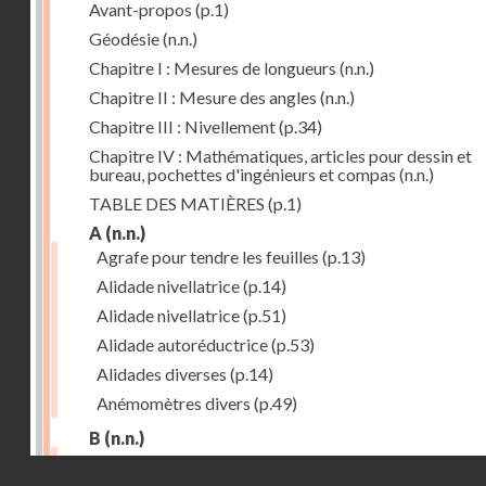
Avant-propos
(p.1)
Géodésie
(n.n.)
Chapitre I : Mesures de longueurs
(n.n.)
Chapitre II : Mesure des angles
(n.n.)
Chapitre III : Nivellement
(p.34)
Chapitre IV : Mathématiques, articles pour dessin et
bureau, pochettes d'ingénieurs et compas
(n.n.)
TABLE DES MATIÈRES
(p.1)
A
(n.n.)
Agrafe pour tendre les feuilles
(p.13)
Alidade nivellatrice
(p.14)
Alidade nivellatrice
(p.51)
Alidade autoréductrice
(p.53)
Alidades diverses
(p.14)
Anémomètres divers
(p.49)
B
(n.n.)
Barème graphique
(p.53)
Droits réservés - CNAM