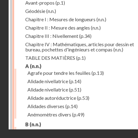
Avant-propos
(p.1)
Géodésie
(n.n.)
Chapitre I : Mesures de longueurs
(n.n.)
Chapitre II : Mesure des angles
(n.n.)
Chapitre III : Nivellement
(p.34)
Chapitre IV : Mathématiques, articles pour dessin et
bureau, pochettes d'ingénieurs et compas
(n.n.)
TABLE DES MATIÈRES
(p.1)
A
(n.n.)
Agrafe pour tendre les feuilles
(p.13)
Alidade nivellatrice
(p.14)
Alidade nivellatrice
(p.51)
Alidade autoréductrice
(p.53)
Alidades diverses
(p.14)
Anémomètres divers
(p.49)
B
(n.n.)
Barème graphique
(p.53)
Droits réservés - CNAM