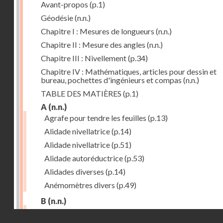
Avant-propos
(p.1)
Géodésie
(n.n.)
Chapitre I : Mesures de longueurs
(n.n.)
Chapitre II : Mesure des angles
(n.n.)
Chapitre III : Nivellement
(p.34)
Chapitre IV : Mathématiques, articles pour dessin et
bureau, pochettes d'ingénieurs et compas
(n.n.)
TABLE DES MATIÈRES
(p.1)
A
(n.n.)
Agrafe pour tendre les feuilles
(p.13)
Alidade nivellatrice
(p.14)
Alidade nivellatrice
(p.51)
Alidade autoréductrice
(p.53)
Alidades diverses
(p.14)
Anémomètres divers
(p.49)
B
(n.n.)
Barème graphique
(p.53)
Droits réservés - CNAM