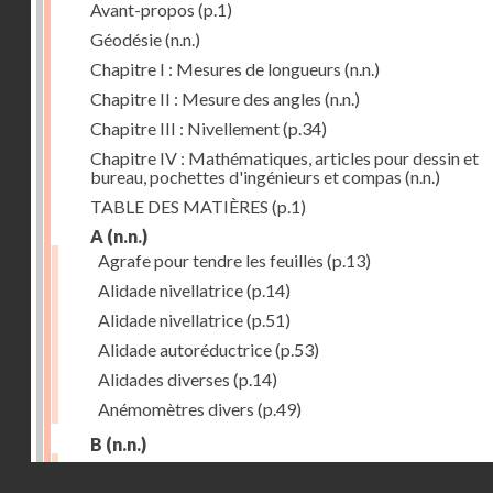
Avant-propos
(p.1)
Géodésie
(n.n.)
Chapitre I : Mesures de longueurs
(n.n.)
Chapitre II : Mesure des angles
(n.n.)
Chapitre III : Nivellement
(p.34)
Chapitre IV : Mathématiques, articles pour dessin et
bureau, pochettes d'ingénieurs et compas
(n.n.)
TABLE DES MATIÈRES
(p.1)
A
(n.n.)
Agrafe pour tendre les feuilles
(p.13)
Alidade nivellatrice
(p.14)
Alidade nivellatrice
(p.51)
Alidade autoréductrice
(p.53)
Alidades diverses
(p.14)
Anémomètres divers
(p.49)
B
(n.n.)
Barème graphique
(p.53)
Droits réservés - CNAM