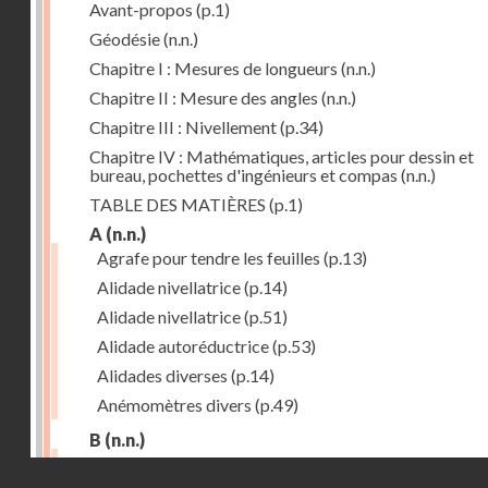
Avant-propos
(p.1)
Géodésie
(n.n.)
Chapitre I : Mesures de longueurs
(n.n.)
Chapitre II : Mesure des angles
(n.n.)
Chapitre III : Nivellement
(p.34)
Chapitre IV : Mathématiques, articles pour dessin et
bureau, pochettes d'ingénieurs et compas
(n.n.)
TABLE DES MATIÈRES
(p.1)
A
(n.n.)
Agrafe pour tendre les feuilles
(p.13)
Alidade nivellatrice
(p.14)
Alidade nivellatrice
(p.51)
Alidade autoréductrice
(p.53)
Alidades diverses
(p.14)
Anémomètres divers
(p.49)
B
(n.n.)
Barème graphique
(p.53)
Droits réservés - CNAM