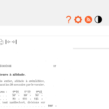
Mode
contraste
élévé