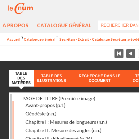
À PROPOS
CATALOGUE GÉNÉRAL
Accueil
Catalogue général
Secrétan - Extrait - Catalogue Secrétan : géod
TABLE
TABLE DES
RECHERCHE DANS LE
T
DES
ILLUSTRATIONS
DOCUMENT
OC
MATIÈRES
PAGE DE TITRE (Première image)
Avant-propos
(p.1)
Géodésie
(n.n.)
Chapitre I : Mesures de longueurs
(n.n.)
Chapitre II : Mesure des angles
(n.n.)
Chapitre III : Nivellement
(p.34)