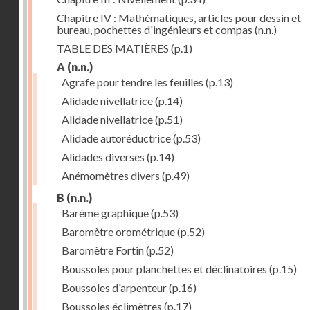
Chapitre IV : Mathématiques, articles pour dessin et
bureau, pochettes d'ingénieurs et compas
(n.n.)
TABLE DES MATIÈRES
(p.1)
A
(n.n.)
Agrafe pour tendre les feuilles
(p.13)
Alidade nivellatrice
(p.14)
Alidade nivellatrice
(p.51)
Alidade autoréductrice
(p.53)
Alidades diverses
(p.14)
Anémomètres divers
(p.49)
B
(n.n.)
Barème graphique
(p.53)
Baromètre orométrique
(p.52)
Baromètre Fortin
(p.52)
Boussoles pour planchettes et déclinatoires
(p.15)
Boussoles d'arpenteur
(p.16)
Boussoles éclimètres
(p.17)