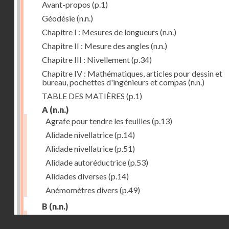
Avant-propos
(p.1)
Géodésie
(n.n.)
Chapitre I : Mesures de longueurs
(n.n.)
Chapitre II : Mesure des angles
(n.n.)
Chapitre III : Nivellement
(p.34)
Chapitre IV : Mathématiques, articles pour dessin et
bureau, pochettes d'ingénieurs et compas
(n.n.)
TABLE DES MATIÈRES
(p.1)
A
(n.n.)
Agrafe pour tendre les feuilles
(p.13)
Alidade nivellatrice
(p.14)
Alidade nivellatrice
(p.51)
Alidade autoréductrice
(p.53)
Alidades diverses
(p.14)
Anémomètres divers
(p.49)
B
(n.n.)
Barème graphique
(p.53)
Droits réservés - CNAM