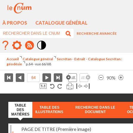
À PROPOS
CATALOGUE GÉNÉRAL
RECHERCHE AVANCÉE
Mode
contraste
Accueil
Catalogue général
Secrétan - Extrait - Catalogue Secrétan :
élévé
géodésie
p.64 - vue 66/68
90%
TABLE
TABLE DES
RECHERCHE DANS LE
T
DES
ILLUSTRATIONS
DOCUMENT
OC
MATIÈRES
PAGE DE TITRE (Première image)