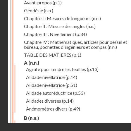
Avant-propos
(p.1)
Géodésie
(n.n.)
Chapitre I : Mesures de longueurs
(n.n.)
Chapitre II : Mesure des angles
(n.n.)
Chapitre III : Nivellement
(p.34)
Chapitre IV : Mathématiques, articles pour dessin et
bureau, pochettes d'ingénieurs et compas
(n.n.)
TABLE DES MATIÈRES
(p.1)
A
(n.n.)
Agrafe pour tendre les feuilles
(p.13)
Alidade nivellatrice
(p.14)
Alidade nivellatrice
(p.51)
Alidade autoréductrice
(p.53)
Alidades diverses
(p.14)
Anémomètres divers
(p.49)
B
(n.n.)
Barème graphique
(p.53)
Droits réservés - CNAM