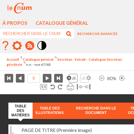
À PROPOS
CATALOGUE GÉNÉRAL
RECHERCHE AVANCÉE
Mode
contraste
Accueil
Catalogue général
Secrétan - Extrait - Catalogue Secrétan :
élévé
géodésie
n.n. - vue 67/68
80%
TABLE
TABLE DES
RECHERCHE DANS LE
T
DES
ILLUSTRATIONS
DOCUMENT
OC
MATIÈRES
PAGE DE TITRE (Première image)