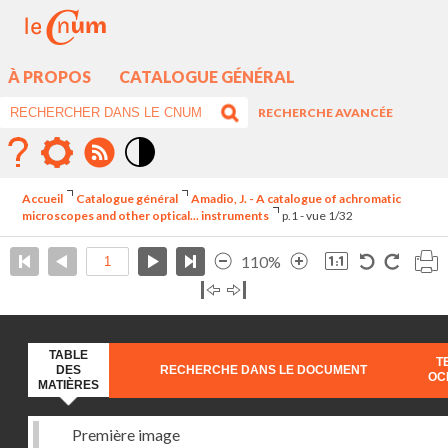
À PROPOS
CATALOGUE GÉNÉRAL
RECHERCHE AVANCÉE
Mode
contraste
Accueil
Catalogue général
Amadio, J. - A catalogue of achromatic
élévé
microscopes and other optical... instruments
p.1 - vue 1/32
110%
TABLE
T
DES
RECHERCHE DANS LE DOCUMENT
OC
MATIÈRES
Première image