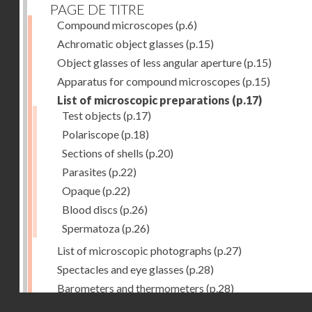
PAGE DE TITRE
Compound microscopes
(p.6)
Achromatic object glasses
(p.15)
Object glasses of less angular aperture
(p.15)
Apparatus for compound microscopes
(p.15)
List of microscopic preparations
(p.17)
Test objects
(p.17)
Polariscope
(p.18)
Sections of shells
(p.20)
Parasites
(p.22)
Opaque
(p.22)
Blood discs
(p.26)
Spermatoza
(p.26)
List of microscopic photographs
(p.27)
Spectacles and eye glasses
(p.28)
Barometers and thermometers
(p.28)
Droits réservés - CNAM
Opera glasses
(p.28)