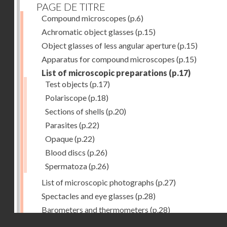
PAGE DE TITRE
Compound microscopes
(p.6)
Achromatic object glasses
(p.15)
Object glasses of less angular aperture
(p.15)
Apparatus for compound microscopes
(p.15)
List of microscopic preparations
(p.17)
Test objects
(p.17)
Polariscope
(p.18)
Sections of shells
(p.20)
Parasites
(p.22)
Opaque
(p.22)
Blood discs
(p.26)
Spermatoza
(p.26)
List of microscopic photographs
(p.27)
Spectacles and eye glasses
(p.28)
Barometers and thermometers
(p.28)
Droits réservés - CNAM
Opera glasses
(p.28)