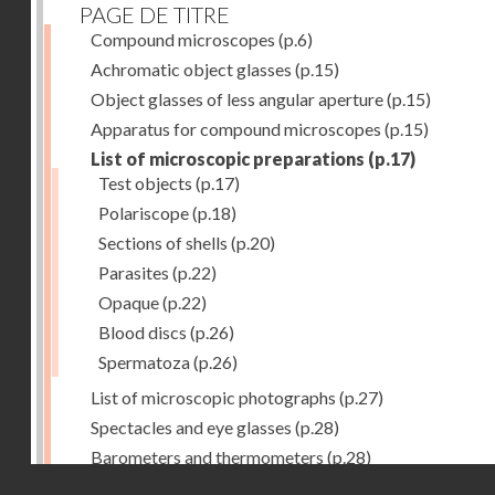
PAGE DE TITRE
Compound microscopes
(p.6)
Achromatic object glasses
(p.15)
Object glasses of less angular aperture
(p.15)
Apparatus for compound microscopes
(p.15)
List of microscopic preparations
(p.17)
Test objects
(p.17)
Polariscope
(p.18)
Sections of shells
(p.20)
Parasites
(p.22)
Opaque
(p.22)
Blood discs
(p.26)
Spermatoza
(p.26)
List of microscopic photographs
(p.27)
Spectacles and eye glasses
(p.28)
Barometers and thermometers
(p.28)
Droits réservés - CNAM
Opera glasses
(p.28)