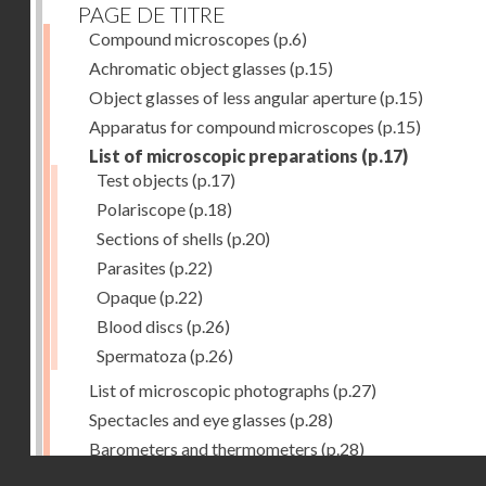
PAGE DE TITRE
Compound microscopes
(p.6)
Achromatic object glasses
(p.15)
Object glasses of less angular aperture
(p.15)
Apparatus for compound microscopes
(p.15)
List of microscopic preparations
(p.17)
Test objects
(p.17)
Polariscope
(p.18)
Sections of shells
(p.20)
Parasites
(p.22)
Opaque
(p.22)
Blood discs
(p.26)
Spermatoza
(p.26)
List of microscopic photographs
(p.27)
Spectacles and eye glasses
(p.28)
Barometers and thermometers
(p.28)
Droits réservés - CNAM
Opera glasses
(p.28)