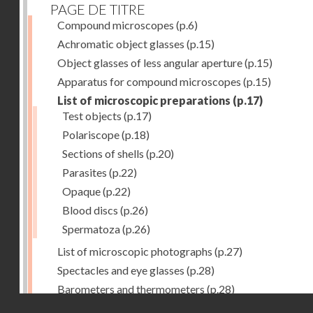
PAGE DE TITRE
Compound microscopes
(p.6)
Achromatic object glasses
(p.15)
Object glasses of less angular aperture
(p.15)
Apparatus for compound microscopes
(p.15)
List of microscopic preparations
(p.17)
Test objects
(p.17)
Polariscope
(p.18)
Sections of shells
(p.20)
Parasites
(p.22)
Opaque
(p.22)
Blood discs
(p.26)
Spermatoza
(p.26)
List of microscopic photographs
(p.27)
Spectacles and eye glasses
(p.28)
Barometers and thermometers
(p.28)
Droits réservés - CNAM
Opera glasses
(p.28)