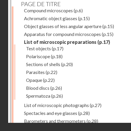
PAGE DE TITRE
Compound microscopes
(p.6)
Achromatic object glasses
(p.15)
Object glasses of less angular aperture
(p.15)
Apparatus for compound microscopes
(p.15)
List of microscopic preparations
(p.17)
Test objects
(p.17)
Polariscope
(p.18)
Sections of shells
(p.20)
Parasites
(p.22)
Opaque
(p.22)
Blood discs
(p.26)
Spermatoza
(p.26)
List of microscopic photographs
(p.27)
Spectacles and eye glasses
(p.28)
Barometers and thermometers
(p.28)
Droits réservés - CNAM
Opera glasses
(p.28)