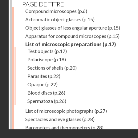
PAGE DE TITRE
Compound microscopes
(p.6)
Achromatic object glasses
(p.15)
Object glasses of less angular aperture
(p.15)
Apparatus for compound microscopes
(p.15)
List of microscopic preparations
(p.17)
Test objects
(p.17)
Polariscope
(p.18)
Sections of shells
(p.20)
Parasites
(p.22)
Opaque
(p.22)
Blood discs
(p.26)
Spermatoza
(p.26)
List of microscopic photographs
(p.27)
Spectacles and eye glasses
(p.28)
Barometers and thermometers
(p.28)
Droits réservés - CNAM
Opera glasses
(p.28)