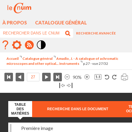
À PROPOS
CATALOGUE GÉNÉRAL
RECHERCHE AVANCÉE
Mode
contraste
Accueil
Catalogue général
Amadio, J. - A catalogue of achromatic
élévé
microscopes and other optical... instruments
p.27 - vue 27/32
90%
TABLE
T
DES
RECHERCHE DANS LE DOCUMENT
OC
MATIÈRES
Première image