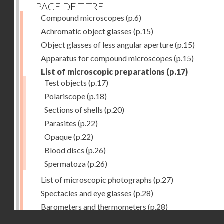
PAGE DE TITRE
Compound microscopes
(p.6)
Achromatic object glasses
(p.15)
Object glasses of less angular aperture
(p.15)
Apparatus for compound microscopes
(p.15)
List of microscopic preparations
(p.17)
Test objects
(p.17)
Polariscope
(p.18)
Sections of shells
(p.20)
Parasites
(p.22)
Opaque
(p.22)
Blood discs
(p.26)
Spermatoza
(p.26)
List of microscopic photographs
(p.27)
Spectacles and eye glasses
(p.28)
Barometers and thermometers
(p.28)
Droits réservés - CNAM
Opera glasses
(p.28)