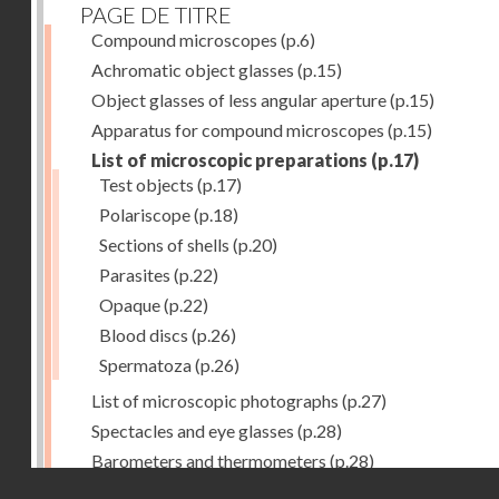
PAGE DE TITRE
Compound microscopes
(p.6)
Achromatic object glasses
(p.15)
Object glasses of less angular aperture
(p.15)
Apparatus for compound microscopes
(p.15)
List of microscopic preparations
(p.17)
Test objects
(p.17)
Polariscope
(p.18)
Sections of shells
(p.20)
Parasites
(p.22)
Opaque
(p.22)
Blood discs
(p.26)
Spermatoza
(p.26)
List of microscopic photographs
(p.27)
Spectacles and eye glasses
(p.28)
Barometers and thermometers
(p.28)
Droits réservés - CNAM
Opera glasses
(p.28)