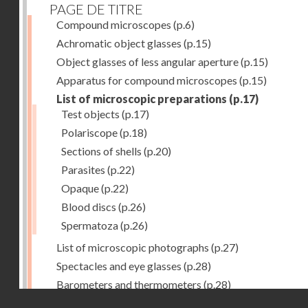
PAGE DE TITRE
Compound microscopes
(p.6)
Achromatic object glasses
(p.15)
Object glasses of less angular aperture
(p.15)
Apparatus for compound microscopes
(p.15)
List of microscopic preparations
(p.17)
Test objects
(p.17)
Polariscope
(p.18)
Sections of shells
(p.20)
Parasites
(p.22)
Opaque
(p.22)
Blood discs
(p.26)
Spermatoza
(p.26)
List of microscopic photographs
(p.27)
Spectacles and eye glasses
(p.28)
Barometers and thermometers
(p.28)
Droits réservés - CNAM
Opera glasses
(p.28)