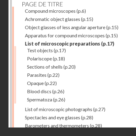
PAGE DE TITRE
Compound microscopes
(p.6)
Achromatic object glasses
(p.15)
Object glasses of less angular aperture
(p.15)
Apparatus for compound microscopes
(p.15)
List of microscopic preparations
(p.17)
Test objects
(p.17)
Polariscope
(p.18)
Sections of shells
(p.20)
Parasites
(p.22)
Opaque
(p.22)
Blood discs
(p.26)
Spermatoza
(p.26)
List of microscopic photographs
(p.27)
Spectacles and eye glasses
(p.28)
Barometers and thermometers
(p.28)
Droits réservés - CNAM
Opera glasses
(p.28)