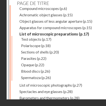
PAGE DE TITRE
Compound microscopes
(p.6)
Achromatic object glasses
(p.15)
Object glasses of less angular aperture
(p.15)
Apparatus for compound microscopes
(p.15)
List of microscopic preparations
(p.17)
Test objects
(p.17)
Polariscope
(p.18)
Sections of shells
(p.20)
Parasites
(p.22)
Opaque
(p.22)
Blood discs
(p.26)
Spermatoza
(p.26)
List of microscopic photographs
(p.27)
Spectacles and eye glasses
(p.28)
Barometers and thermometers
(p.28)
Droits réservés - CNAM
Opera glasses
(p.28)