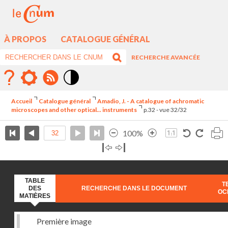
À PROPOS
CATALOGUE GÉNÉRAL
RECHERCHE AVANCÉE
Mode
contraste
Accueil
Catalogue général
Amadio, J. - A catalogue of achromatic
élévé
microscopes and other optical... instruments
p.32 - vue 32/32
100%
TABLE
T
DES
RECHERCHE DANS LE DOCUMENT
OC
MATIÈRES
Première image