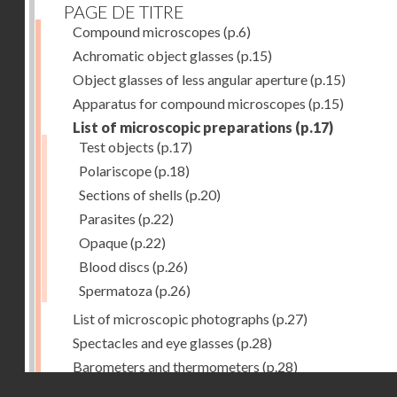
PAGE DE TITRE
Compound microscopes
(p.6)
Achromatic object glasses
(p.15)
Object glasses of less angular aperture
(p.15)
Apparatus for compound microscopes
(p.15)
List of microscopic preparations
(p.17)
Test objects
(p.17)
Polariscope
(p.18)
Sections of shells
(p.20)
Parasites
(p.22)
Opaque
(p.22)
Blood discs
(p.26)
Spermatoza
(p.26)
List of microscopic photographs
(p.27)
Spectacles and eye glasses
(p.28)
Barometers and thermometers
(p.28)
Droits réservés - CNAM
Opera glasses
(p.28)