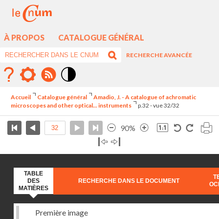
À PROPOS
CATALOGUE GÉNÉRAL
RECHERCHE AVANCÉE
Mode
contraste
Accueil
Catalogue général
Amadio, J. - A catalogue of achromatic
élévé
microscopes and other optical... instruments
p.32 - vue 32/32
90%
TABLE
T
DES
RECHERCHE DANS LE DOCUMENT
OC
MATIÈRES
Première image