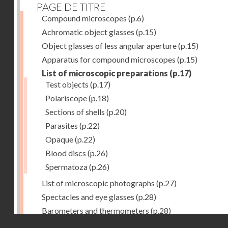
PAGE DE TITRE
Compound microscopes
(p.6)
Achromatic object glasses
(p.15)
Object glasses of less angular aperture
(p.15)
Apparatus for compound microscopes
(p.15)
List of microscopic preparations
(p.17)
Test objects
(p.17)
Polariscope
(p.18)
Sections of shells
(p.20)
Parasites
(p.22)
Opaque
(p.22)
Blood discs
(p.26)
Spermatoza
(p.26)
List of microscopic photographs
(p.27)
Spectacles and eye glasses
(p.28)
Barometers and thermometers
(p.28)
Droits réservés - CNAM
Opera glasses
(p.28)