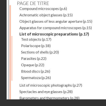
PAGE DE TITRE
Compound microscopes
(p.6)
Achromatic object glasses
(p.15)
Object glasses of less angular aperture
(p.15)
Apparatus for compound microscopes
(p.15)
List of microscopic preparations
(p.17)
Test objects
(p.17)
Polariscope
(p.18)
Sections of shells
(p.20)
Parasites
(p.22)
Opaque
(p.22)
Blood discs
(p.26)
Spermatoza
(p.26)
List of microscopic photographs
(p.27)
Spectacles and eye glasses
(p.28)
Barometers and thermometers
(p.28)
Droits réservés - CNAM
Opera glasses
(p.28)