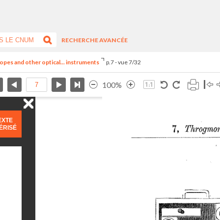
RECHERCHE AVANCÉE
opes and other optical... instruments
p.7 - vue 7/32
100%
EXTE
ÉRISÉ