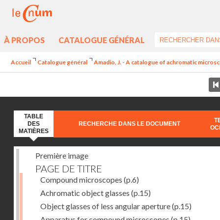
À PROPOS
CATALOGUE GÉNÉRAL
Accueil
Catalogue général
Amadio, J. - A catalogue of achromatic microsc
TABLE
T
DES
RECHERCHE DANS LE DOCUMENT
OC
MATIÈRES
Première image
PAGE DE TITRE
Compound microscopes
(p.6)
Achromatic object glasses
(p.15)
Object glasses of less angular aperture
(p.15)
Apparatus for compound microscopes
(p.15)