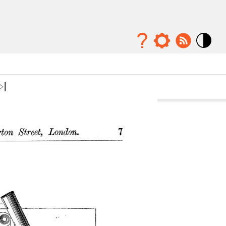
Mode
contraste
élévé