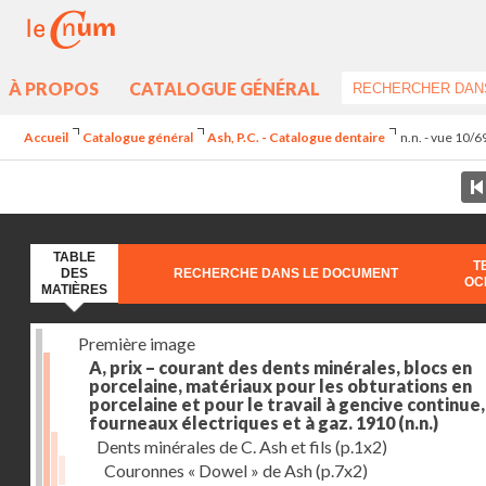
À PROPOS
CATALOGUE GÉNÉRAL
Accueil
Catalogue général
Ash, P.C. - Catalogue dentaire
n.n. - vue 10/6
TABLE
T
DES
RECHERCHE DANS LE DOCUMENT
OC
MATIÈRES
Première image
A, prix – courant des dents minérales, blocs en
porcelaine, matériaux pour les obturations en
porcelaine et pour le travail à gencive continue, 
fourneaux électriques et à gaz. 1910
(n.n.)
Dents minérales de C. Ash et fils
(p.1x2)
Couronnes « Dowel » de Ash
(p.7x2)