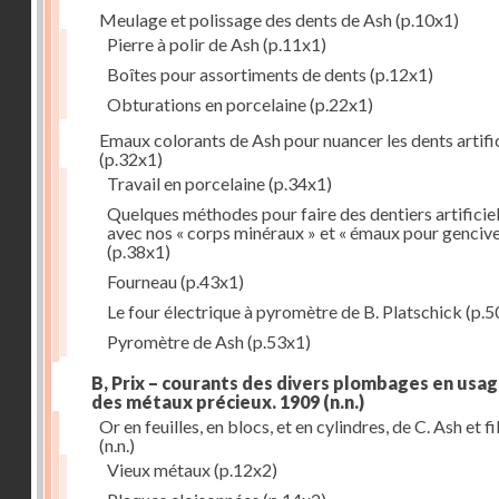
Meulage et polissage des dents de Ash
(p.10x1)
Pierre à polir de Ash
(p.11x1)
Boîtes pour assortiments de dents
(p.12x1)
Obturations en porcelaine
(p.22x1)
Emaux colorants de Ash pour nuancer les dents artific
(p.32x1)
Travail en porcelaine
(p.34x1)
Quelques méthodes pour faire des dentiers artificie
avec nos « corps minéraux » et « émaux pour genciv
(p.38x1)
Fourneau
(p.43x1)
Le four électrique à pyromètre de B. Platschick
(p.5
Pyromètre de Ash
(p.53x1)
B, Prix – courants des divers plombages en usag
des métaux précieux. 1909
(n.n.)
Or en feuilles, en blocs, et en cylindres, de C. Ash et fi
(n.n.)
Vieux métaux
(p.12x2)