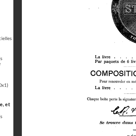
ielles
ls
e
0x1)
e, et
ls