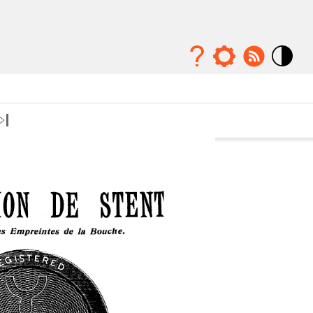
Mode
contraste
élévé