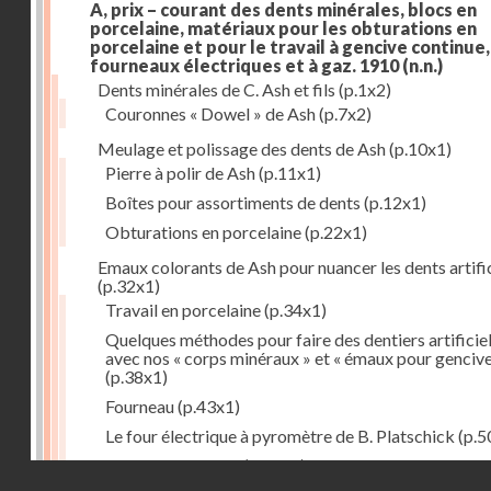
A, prix – courant des dents minérales, blocs en
porcelaine, matériaux pour les obturations en
porcelaine et pour le travail à gencive continue, 
fourneaux électriques et à gaz. 1910
(n.n.)
Dents minérales de C. Ash et fils
(p.1x2)
Couronnes « Dowel » de Ash
(p.7x2)
Meulage et polissage des dents de Ash
(p.10x1)
Pierre à polir de Ash
(p.11x1)
Boîtes pour assortiments de dents
(p.12x1)
Obturations en porcelaine
(p.22x1)
Emaux colorants de Ash pour nuancer les dents artific
(p.32x1)
Travail en porcelaine
(p.34x1)
Quelques méthodes pour faire des dentiers artificie
avec nos « corps minéraux » et « émaux pour genciv
(p.38x1)
Fourneau
(p.43x1)
Le four électrique à pyromètre de B. Platschick
(p.5
Pyromètre de Ash
(p.53x1)
Droits réservés - CNAM