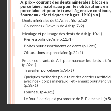
A, prix – courant des dents minérales, blocs en
porcelaine, matériaux pour les obturations en
porcelaine et pour le travail à gencive continue, 
fourneaux électriques et à gaz. 1910
(n.n.)
Dents minérales de C. Ash et fils
(p.1x2)
Couronnes « Dowel » de Ash
(p.7x2)
Meulage et polissage des dents de Ash
(p.10x1)
Pierre à polir de Ash
(p.11x1)
Boîtes pour assortiments de dents
(p.12x1)
Obturations en porcelaine
(p.22x1)
Emaux colorants de Ash pour nuancer les dents artific
(p.32x1)
Travail en porcelaine
(p.34x1)
Quelques méthodes pour faire des dentiers artificie
avec nos « corps minéraux » et « émaux pour genciv
(p.38x1)
Fourneau
(p.43x1)
Le four électrique à pyromètre de B. Platschick
(p.5
Pyromètre de Ash
(p.53x1)
Droits réservés - CNAM