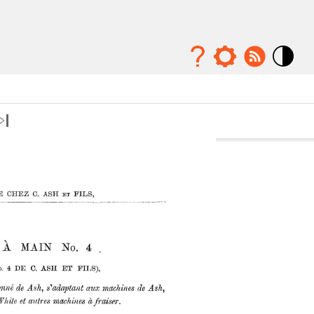
Mode
contraste
élévé