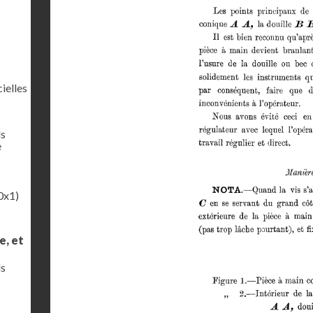
ielles
ls
e
0x1)
e, et
ls