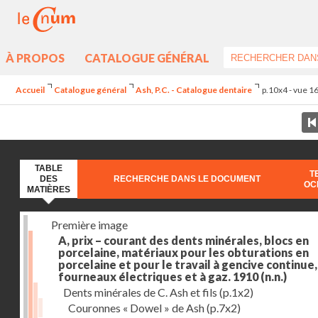
À PROPOS
CATALOGUE GÉNÉRAL
Accueil
Catalogue général
Ash, P.C. - Catalogue dentaire
p.10x4 - vue 1
TABLE
T
DES
RECHERCHE DANS LE DOCUMENT
OC
MATIÈRES
Première image
A, prix – courant des dents minérales, blocs en
porcelaine, matériaux pour les obturations en
porcelaine et pour le travail à gencive continue, 
fourneaux électriques et à gaz. 1910
(n.n.)
Dents minérales de C. Ash et fils
(p.1x2)
Couronnes « Dowel » de Ash
(p.7x2)