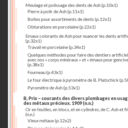
Meulage et polissage des dents de Ash
(p.10x1)
Pierre à polir de Ash
(p.11x1)
Boîtes pour assortiments de dents
(p.12x1)
Obturations en porcelaine
(p.22x1)
Emaux colorants de Ash pour nuancer les dents artific
(p.32x1)
Travail en porcelaine
(p.34x1)
Quelques méthodes pour faire des dentiers artificie
avec nos « corps minéraux » et « émaux pour genciv
(p.38x1)
Fourneau
(p.43x1)
Le four électrique à pyromètre de B. Platschick
(p.5
Pyromètre de Ash
(p.53x1)
B, Prix – courants des divers plombages en usag
des métaux précieux. 1909
(n.n.)
Or en feuilles, en blocs, et en cylindres, de C. Ash et fi
(n.n.)
Vieux métaux
(p.12x2)