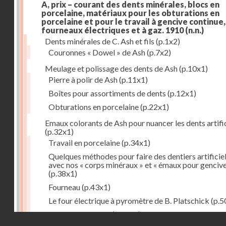
A, prix – courant des dents minérales, blocs en
porcelaine, matériaux pour les obturations en
porcelaine et pour le travail à gencive continue, 
fourneaux électriques et à gaz. 1910
(n.n.)
Dents minérales de C. Ash et fils
(p.1x2)
Couronnes « Dowel » de Ash
(p.7x2)
Meulage et polissage des dents de Ash
(p.10x1)
Pierre à polir de Ash
(p.11x1)
Boîtes pour assortiments de dents
(p.12x1)
Obturations en porcelaine
(p.22x1)
Emaux colorants de Ash pour nuancer les dents artific
(p.32x1)
Travail en porcelaine
(p.34x1)
Quelques méthodes pour faire des dentiers artificie
avec nos « corps minéraux » et « émaux pour genciv
(p.38x1)
Fourneau
(p.43x1)
Le four électrique à pyromètre de B. Platschick
(p.5
Pyromètre de Ash
(p.53x1)
Droits réservés - CNAM