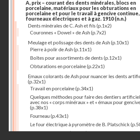
A, prix – courant des dents minérales, blocs en
porcelaine, matériaux pour les obturations en
porcelaine et pour le travail à gencive continue, 
fourneaux électriques et à gaz. 1910
(n.n.)
Dents minérales de C. Ash et fils
(p.1x2)
Couronnes « Dowel » de Ash
(p.7x2)
Meulage et polissage des dents de Ash
(p.10x1)
Pierre à polir de Ash
(p.11x1)
Boîtes pour assortiments de dents
(p.12x1)
Obturations en porcelaine
(p.22x1)
Emaux colorants de Ash pour nuancer les dents artific
(p.32x1)
Travail en porcelaine
(p.34x1)
Quelques méthodes pour faire des dentiers artificie
avec nos « corps minéraux » et « émaux pour genciv
(p.38x1)
Fourneau
(p.43x1)
Le four électrique à pyromètre de B. Platschick
(p.5
Pyromètre de Ash
(p.53x1)
Droits réservés - CNAM