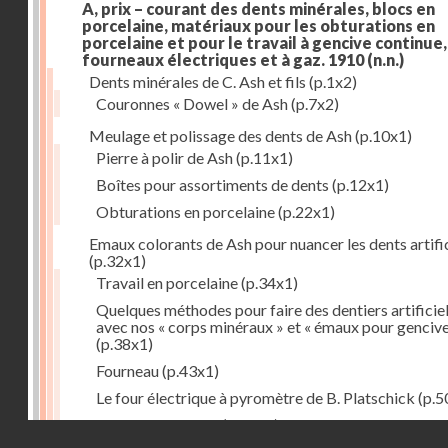
A, prix – courant des dents minérales, blocs en
porcelaine, matériaux pour les obturations en
porcelaine et pour le travail à gencive continue, 
fourneaux électriques et à gaz. 1910
(n.n.)
Dents minérales de C. Ash et fils
(p.1x2)
Couronnes « Dowel » de Ash
(p.7x2)
Meulage et polissage des dents de Ash
(p.10x1)
Pierre à polir de Ash
(p.11x1)
Boîtes pour assortiments de dents
(p.12x1)
Obturations en porcelaine
(p.22x1)
Emaux colorants de Ash pour nuancer les dents artific
(p.32x1)
Travail en porcelaine
(p.34x1)
Quelques méthodes pour faire des dentiers artificie
avec nos « corps minéraux » et « émaux pour genciv
(p.38x1)
Fourneau
(p.43x1)
Le four électrique à pyromètre de B. Platschick
(p.5
Pyromètre de Ash
(p.53x1)
Droits réservés - CNAM