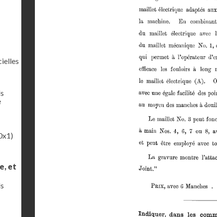
ielles
ls
e
0x1)
e, et
ls