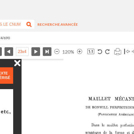
RECHERCHE AVANCÉE
74/690
120%
EXTE
ÉRISÉ
etc.,