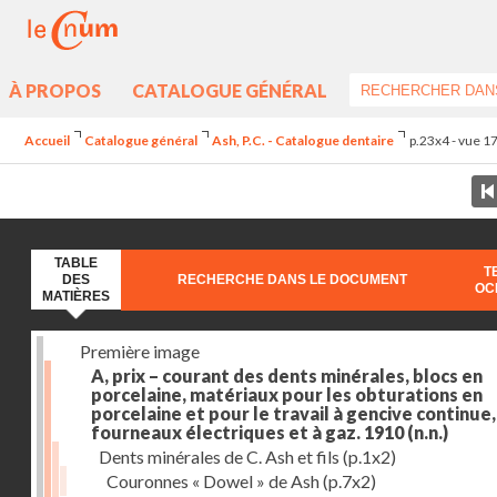
À PROPOS
CATALOGUE GÉNÉRAL
Accueil
Catalogue général
Ash, P.C. - Catalogue dentaire
p.23x4 - vue 1
TABLE
T
DES
RECHERCHE DANS LE DOCUMENT
OC
MATIÈRES
Première image
A, prix – courant des dents minérales, blocs en
porcelaine, matériaux pour les obturations en
porcelaine et pour le travail à gencive continue, 
fourneaux électriques et à gaz. 1910
(n.n.)
Dents minérales de C. Ash et fils
(p.1x2)
Couronnes « Dowel » de Ash
(p.7x2)