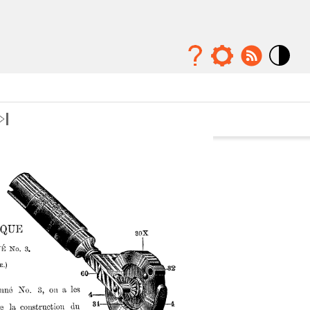
Mode
contraste
élévé