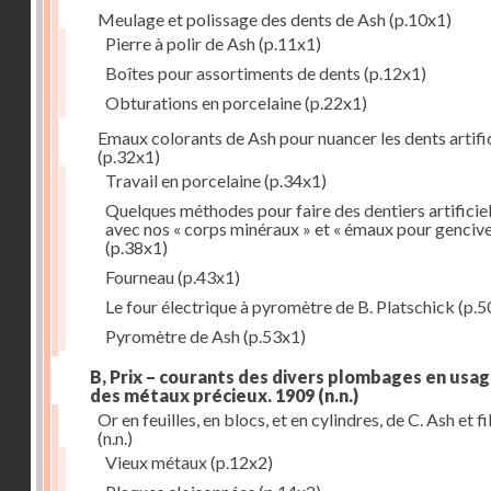
Meulage et polissage des dents de Ash
(p.10x1)
Pierre à polir de Ash
(p.11x1)
Boîtes pour assortiments de dents
(p.12x1)
Obturations en porcelaine
(p.22x1)
Emaux colorants de Ash pour nuancer les dents artific
(p.32x1)
Travail en porcelaine
(p.34x1)
Quelques méthodes pour faire des dentiers artificie
avec nos « corps minéraux » et « émaux pour genciv
(p.38x1)
Fourneau
(p.43x1)
Le four électrique à pyromètre de B. Platschick
(p.5
Pyromètre de Ash
(p.53x1)
B, Prix – courants des divers plombages en usag
des métaux précieux. 1909
(n.n.)
Or en feuilles, en blocs, et en cylindres, de C. Ash et fi
(n.n.)
Vieux métaux
(p.12x2)