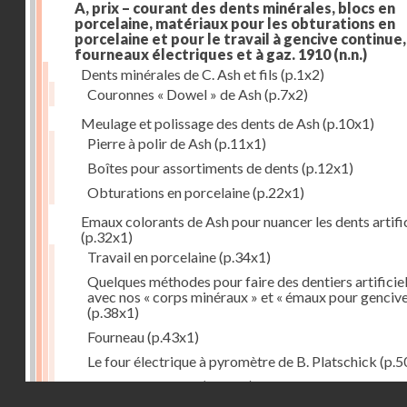
A, prix – courant des dents minérales, blocs en
porcelaine, matériaux pour les obturations en
porcelaine et pour le travail à gencive continue, 
fourneaux électriques et à gaz. 1910
(n.n.)
Dents minérales de C. Ash et fils
(p.1x2)
Couronnes « Dowel » de Ash
(p.7x2)
Meulage et polissage des dents de Ash
(p.10x1)
Pierre à polir de Ash
(p.11x1)
Boîtes pour assortiments de dents
(p.12x1)
Obturations en porcelaine
(p.22x1)
Emaux colorants de Ash pour nuancer les dents artific
(p.32x1)
Travail en porcelaine
(p.34x1)
Quelques méthodes pour faire des dentiers artificie
avec nos « corps minéraux » et « émaux pour genciv
(p.38x1)
Fourneau
(p.43x1)
Le four électrique à pyromètre de B. Platschick
(p.5
Pyromètre de Ash
(p.53x1)
Droits réservés - CNAM