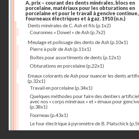
A, prix – courant des dents minérales, blocs en
porcelaine, matériaux pour les obturations en
porcelaine et pour le travail à gencive continue, 
fourneaux électriques et à gaz. 1910
(n.n.)
Dents minérales de C. Ash et fils
(p.1x2)
Couronnes « Dowel » de Ash
(p.7x2)
Meulage et polissage des dents de Ash
(p.10x1)
Pierre à polir de Ash
(p.11x1)
Boîtes pour assortiments de dents
(p.12x1)
Obturations en porcelaine
(p.22x1)
Emaux colorants de Ash pour nuancer les dents artific
(p.32x1)
Travail en porcelaine
(p.34x1)
Quelques méthodes pour faire des dentiers artificie
avec nos « corps minéraux » et « émaux pour genciv
(p.38x1)
Fourneau
(p.43x1)
Le four électrique à pyromètre de B. Platschick
(p.5
Pyromètre de Ash
(p.53x1)
Droits réservés - CNAM