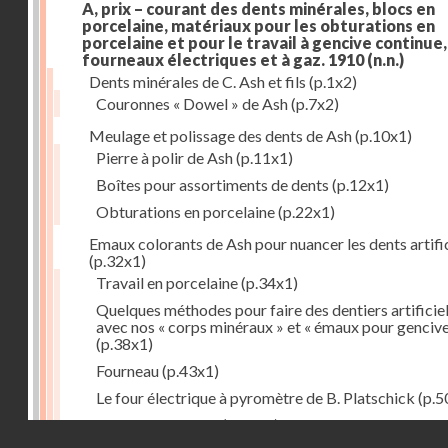
A, prix – courant des dents minérales, blocs en
porcelaine, matériaux pour les obturations en
porcelaine et pour le travail à gencive continue, 
fourneaux électriques et à gaz. 1910
(n.n.)
Dents minérales de C. Ash et fils
(p.1x2)
Couronnes « Dowel » de Ash
(p.7x2)
Meulage et polissage des dents de Ash
(p.10x1)
Pierre à polir de Ash
(p.11x1)
Boîtes pour assortiments de dents
(p.12x1)
Obturations en porcelaine
(p.22x1)
Emaux colorants de Ash pour nuancer les dents artific
(p.32x1)
Travail en porcelaine
(p.34x1)
Quelques méthodes pour faire des dentiers artificie
avec nos « corps minéraux » et « émaux pour genciv
(p.38x1)
Fourneau
(p.43x1)
Le four électrique à pyromètre de B. Platschick
(p.5
Pyromètre de Ash
(p.53x1)
Droits réservés - CNAM