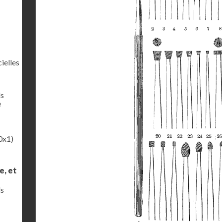
ielles
ls
e
0x1)
e, et
ls