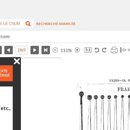
RECHERCHE AVANCÉE
45/690
110%
EXTE
ÉRISÉ
etc.,