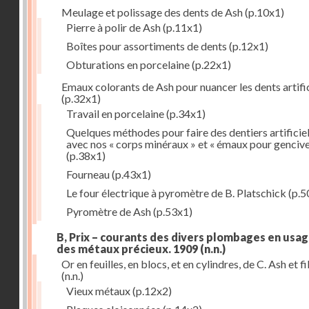
Meulage et polissage des dents de Ash
(p.10x1)
Pierre à polir de Ash
(p.11x1)
Boîtes pour assortiments de dents
(p.12x1)
Obturations en porcelaine
(p.22x1)
Emaux colorants de Ash pour nuancer les dents artific
(p.32x1)
Travail en porcelaine
(p.34x1)
Quelques méthodes pour faire des dentiers artificie
avec nos « corps minéraux » et « émaux pour genciv
(p.38x1)
Fourneau
(p.43x1)
Le four électrique à pyromètre de B. Platschick
(p.5
Pyromètre de Ash
(p.53x1)
B, Prix – courants des divers plombages en usag
des métaux précieux. 1909
(n.n.)
Or en feuilles, en blocs, et en cylindres, de C. Ash et fi
(n.n.)
Vieux métaux
(p.12x2)