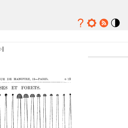
Mode
contraste
élévé