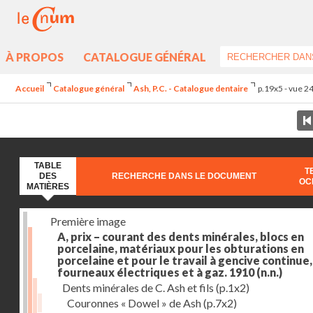
À PROPOS
CATALOGUE GÉNÉRAL
Accueil
Catalogue général
Ash, P.C. - Catalogue dentaire
p.19x5 - vue 2
TABLE
T
DES
RECHERCHE DANS LE DOCUMENT
OC
MATIÈRES
Première image
A, prix – courant des dents minérales, blocs en
porcelaine, matériaux pour les obturations en
porcelaine et pour le travail à gencive continue, 
fourneaux électriques et à gaz. 1910
(n.n.)
Dents minérales de C. Ash et fils
(p.1x2)
Couronnes « Dowel » de Ash
(p.7x2)