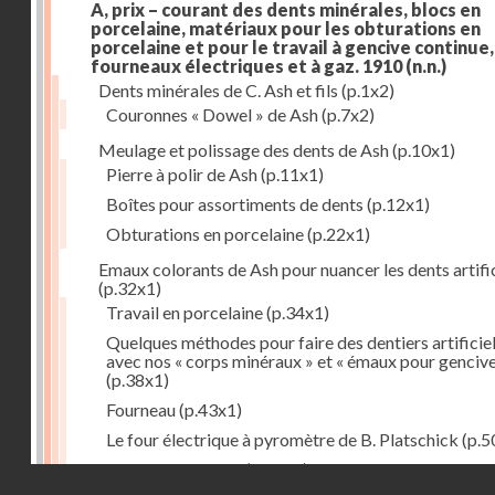
A, prix – courant des dents minérales, blocs en
porcelaine, matériaux pour les obturations en
porcelaine et pour le travail à gencive continue, 
fourneaux électriques et à gaz. 1910
(n.n.)
Dents minérales de C. Ash et fils
(p.1x2)
Couronnes « Dowel » de Ash
(p.7x2)
Meulage et polissage des dents de Ash
(p.10x1)
Pierre à polir de Ash
(p.11x1)
Boîtes pour assortiments de dents
(p.12x1)
Obturations en porcelaine
(p.22x1)
Emaux colorants de Ash pour nuancer les dents artific
(p.32x1)
Travail en porcelaine
(p.34x1)
Quelques méthodes pour faire des dentiers artificie
avec nos « corps minéraux » et « émaux pour genciv
(p.38x1)
Fourneau
(p.43x1)
Le four électrique à pyromètre de B. Platschick
(p.5
Pyromètre de Ash
(p.53x1)
Droits réservés - CNAM