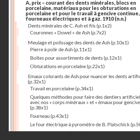
A, prix – courant des dents minérales, blocs en
porcelaine, matériaux pour les obturations en
porcelaine et pour le travail à gencive continue, 
fourneaux électriques et à gaz. 1910
(n.n.)
Dents minérales de C. Ash et fils
(p.1x2)
Couronnes « Dowel » de Ash
(p.7x2)
Meulage et polissage des dents de Ash
(p.10x1)
Pierre à polir de Ash
(p.11x1)
Boîtes pour assortiments de dents
(p.12x1)
Obturations en porcelaine
(p.22x1)
Emaux colorants de Ash pour nuancer les dents artific
(p.32x1)
Travail en porcelaine
(p.34x1)
Quelques méthodes pour faire des dentiers artificie
avec nos « corps minéraux » et « émaux pour genciv
(p.38x1)
Fourneau
(p.43x1)
Le four électrique à pyromètre de B. Platschick
(p.5
Pyromètre de Ash
(p.53x1)
Droits réservés - CNAM