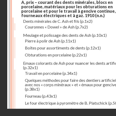
A, prix – courant des dents minérales, blocs en
porcelaine, matériaux pour les obturations en
porcelaine et pour le travail à gencive continue, 
fourneaux électriques et à gaz. 1910
(n.n.)
Dents minérales de C. Ash et fils
(p.1x2)
Couronnes « Dowel » de Ash
(p.7x2)
Meulage et polissage des dents de Ash
(p.10x1)
Pierre à polir de Ash
(p.11x1)
Boîtes pour assortiments de dents
(p.12x1)
Obturations en porcelaine
(p.22x1)
Emaux colorants de Ash pour nuancer les dents artific
(p.32x1)
Travail en porcelaine
(p.34x1)
Quelques méthodes pour faire des dentiers artificie
avec nos « corps minéraux » et « émaux pour genciv
(p.38x1)
Fourneau
(p.43x1)
Le four électrique à pyromètre de B. Platschick
(p.5
Pyromètre de Ash
(p.53x1)
Droits réservés - CNAM