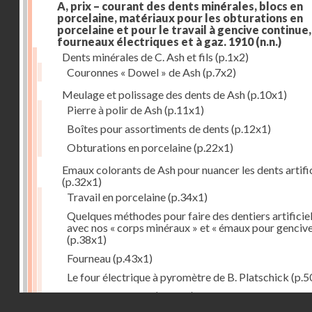
A, prix – courant des dents minérales, blocs en
porcelaine, matériaux pour les obturations en
porcelaine et pour le travail à gencive continue, 
fourneaux électriques et à gaz. 1910
(n.n.)
Dents minérales de C. Ash et fils
(p.1x2)
Couronnes « Dowel » de Ash
(p.7x2)
Meulage et polissage des dents de Ash
(p.10x1)
Pierre à polir de Ash
(p.11x1)
Boîtes pour assortiments de dents
(p.12x1)
Obturations en porcelaine
(p.22x1)
Emaux colorants de Ash pour nuancer les dents artific
(p.32x1)
Travail en porcelaine
(p.34x1)
Quelques méthodes pour faire des dentiers artificie
avec nos « corps minéraux » et « émaux pour genciv
(p.38x1)
Fourneau
(p.43x1)
Le four électrique à pyromètre de B. Platschick
(p.5
Pyromètre de Ash
(p.53x1)
Droits réservés - CNAM