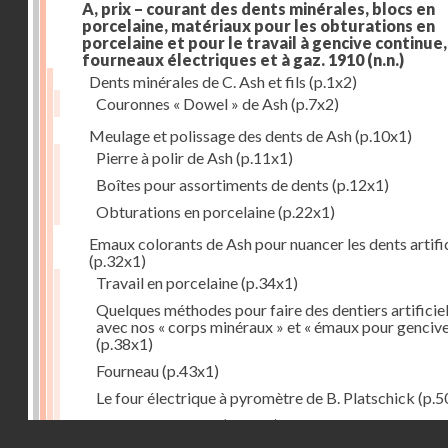
A, prix – courant des dents minérales, blocs en
porcelaine, matériaux pour les obturations en
porcelaine et pour le travail à gencive continue, 
fourneaux électriques et à gaz. 1910
(n.n.)
Dents minérales de C. Ash et fils
(p.1x2)
Couronnes « Dowel » de Ash
(p.7x2)
Meulage et polissage des dents de Ash
(p.10x1)
Pierre à polir de Ash
(p.11x1)
Boîtes pour assortiments de dents
(p.12x1)
Obturations en porcelaine
(p.22x1)
Emaux colorants de Ash pour nuancer les dents artific
(p.32x1)
Travail en porcelaine
(p.34x1)
Quelques méthodes pour faire des dentiers artificie
avec nos « corps minéraux » et « émaux pour genciv
(p.38x1)
Fourneau
(p.43x1)
Le four électrique à pyromètre de B. Platschick
(p.5
Pyromètre de Ash
(p.53x1)
Droits réservés - CNAM