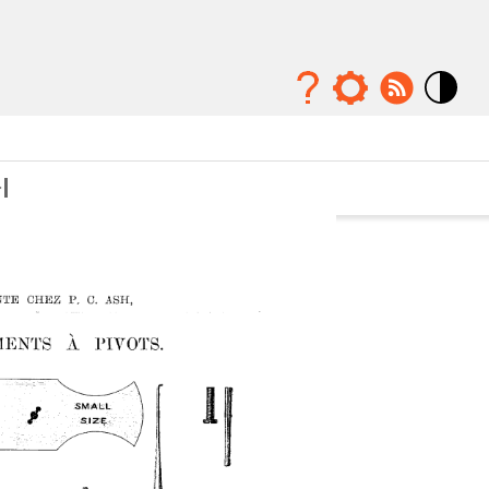
Mode
contraste
élévé