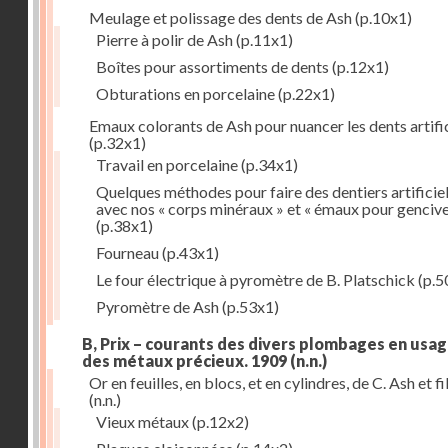
Meulage et polissage des dents de Ash
(p.10x1)
Pierre à polir de Ash
(p.11x1)
Boîtes pour assortiments de dents
(p.12x1)
Obturations en porcelaine
(p.22x1)
Emaux colorants de Ash pour nuancer les dents artific
(p.32x1)
Travail en porcelaine
(p.34x1)
Quelques méthodes pour faire des dentiers artificie
avec nos « corps minéraux » et « émaux pour genciv
(p.38x1)
Fourneau
(p.43x1)
Le four électrique à pyromètre de B. Platschick
(p.5
Pyromètre de Ash
(p.53x1)
B, Prix – courants des divers plombages en usag
des métaux précieux. 1909
(n.n.)
Or en feuilles, en blocs, et en cylindres, de C. Ash et fi
(n.n.)
Vieux métaux
(p.12x2)