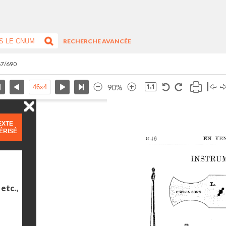
RECHERCHE AVANCÉE
67/690
90%
EXTE
ÉRISÉ
etc.,