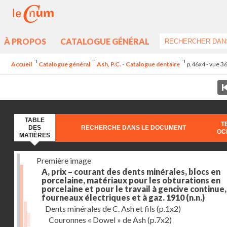
À PROPOS
CATALOGUE GÉNÉRAL
Accueil
Catalogue général
Ash, P.C. - Catalogue dentaire
p.46x4 - vue 3
TABLE
T
DES
RECHERCHE DANS LE DOCUMENT
OC
MATIÈRES
Première image
A, prix – courant des dents minérales, blocs en
porcelaine, matériaux pour les obturations en
porcelaine et pour le travail à gencive continue, 
fourneaux électriques et à gaz. 1910
(n.n.)
Dents minérales de C. Ash et fils
(p.1x2)
Couronnes « Dowel » de Ash
(p.7x2)