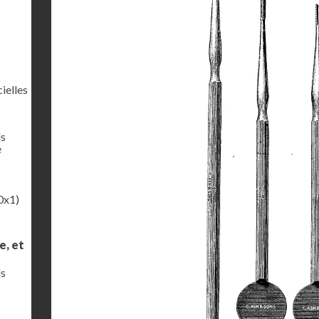
ielles
ls
e
0x1)
e, et
ls