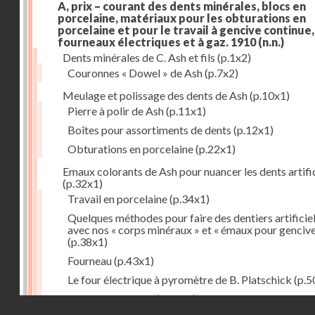
A, prix – courant des dents minérales, blocs en
porcelaine, matériaux pour les obturations en
porcelaine et pour le travail à gencive continue, 
fourneaux électriques et à gaz. 1910
(n.n.)
Dents minérales de C. Ash et fils
(p.1x2)
Couronnes « Dowel » de Ash
(p.7x2)
Meulage et polissage des dents de Ash
(p.10x1)
Pierre à polir de Ash
(p.11x1)
Boîtes pour assortiments de dents
(p.12x1)
Obturations en porcelaine
(p.22x1)
Emaux colorants de Ash pour nuancer les dents artific
(p.32x1)
Travail en porcelaine
(p.34x1)
Quelques méthodes pour faire des dentiers artificie
avec nos « corps minéraux » et « émaux pour genciv
(p.38x1)
Fourneau
(p.43x1)
Le four électrique à pyromètre de B. Platschick
(p.5
Pyromètre de Ash
(p.53x1)
Droits réservés - CNAM