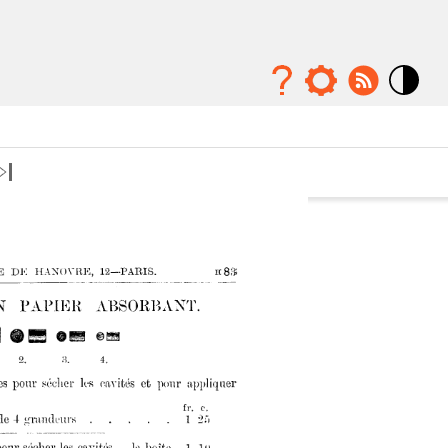
Mode
contraste
élévé