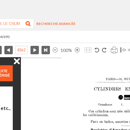
RECHERCHE AVANCÉE
04/690
100%
EXTE
ÉRISÉ
etc.,