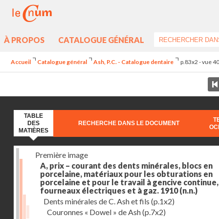
À PROPOS
CATALOGUE GÉNÉRAL
Accueil
Catalogue général
Ash, P.C. - Catalogue dentaire
p.83x2 - vue 4
TABLE
T
DES
RECHERCHE DANS LE DOCUMENT
OC
MATIÈRES
Première image
A, prix – courant des dents minérales, blocs en
porcelaine, matériaux pour les obturations en
porcelaine et pour le travail à gencive continue, 
fourneaux électriques et à gaz. 1910
(n.n.)
Dents minérales de C. Ash et fils
(p.1x2)
Couronnes « Dowel » de Ash
(p.7x2)