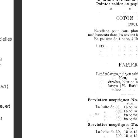
ielles
ls
e
0x1)
e, et
ls