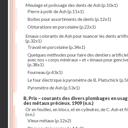
Meulage et polissage des dents de Ash
(p.10x1)
Pierre à polir de Ash
(p.11x1)
Boîtes pour assortiments de dents
(p.12x1)
Obturations en porcelaine
(p.22x1)
Emaux colorants de Ash pour nuancer les dents artific
(p.32x1)
Travail en porcelaine
(p.34x1)
Quelques méthodes pour faire des dentiers artificie
avec nos « corps minéraux » et « émaux pour genciv
(p.38x1)
Fourneau
(p.43x1)
Le four électrique à pyromètre de B. Platschick
(p.5
Pyromètre de Ash
(p.53x1)
B, Prix – courants des divers plombages en usag
des métaux précieux. 1909
(n.n.)
Or en feuilles, en blocs, et en cylindres, de C. Ash et fi
(n.n.)
Vieux métaux
(p.12x2)